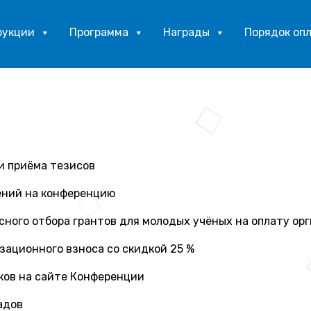
рукции
Программа
Награды
Порядок оп
и приёма тезисов
ений на конференцию
ного отбора грантов для молодых учёных на оплату ор
зационного взноса со скидкой 25 %
ков на сайте Конференции
адов