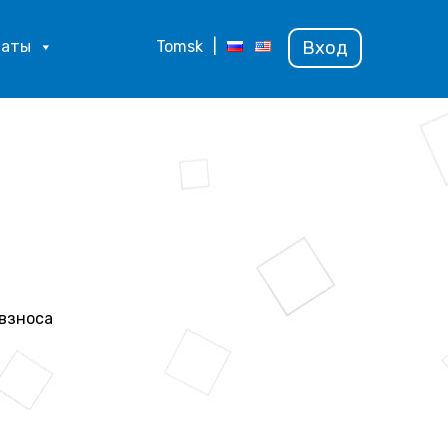
латы
Tomsk
|
Вход
гвзноса